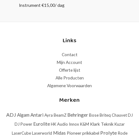
Instrument
€
15,00
/ dag
Links
Contact
Mijn Account
Offerte lijst
Alle Producten
Algemene Voorwaarden
Merken
ADJ
Antari
Behringer
Algam
Bose
Ayra
BeamZ
Briteq
Chauvet DJ
Eurolite
Klark Teknik
DJ Power
HK Audio
Innox
K&M
Kuzar
Prolyte
Midas
Pioneer
prikkabel
LaserCube
Laserworld
Rode