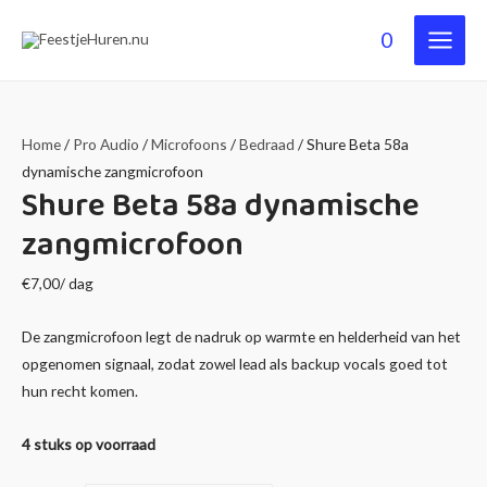
0
Main
Menu
Home
/
Pro Audio
/
Microfoons
/
Bedraad
/ Shure Beta 58a
dynamische zangmicrofoon
Shure Beta 58a dynamische
zangmicrofoon
€
7,00
/ dag
De zangmicrofoon legt de nadruk op warmte en helderheid van het
opgenomen signaal, zodat zowel lead als backup vocals goed tot
hun recht komen.
4 stuks op voorraad