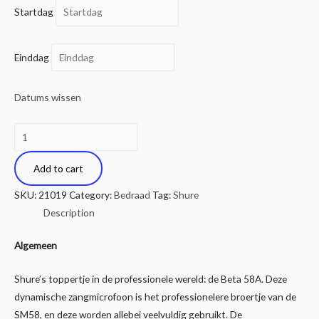
Startdag
Einddag
Datums wissen
Shure
Beta
58a
Add to cart
dynamische
SKU:
21019
Category:
Bedraad
Tag:
Shure
zangmicrofoon
Description
quantity
Algemeen
Shure’s toppertje in de professionele wereld: de Beta 58A. Deze
dynamische zangmicrofoon is het professionelere broertje van de
SM58, en deze worden allebei veelvuldig gebruikt. De